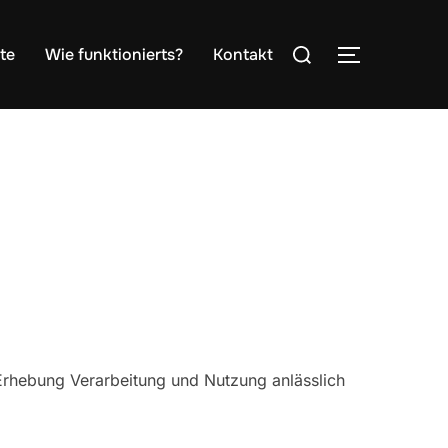
Suchen
ite
Wie funktionierts?
Kontakt
SEITENLE
nach:
Erhebung Verarbeitung und Nutzung anlässlich