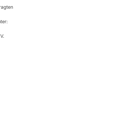
ragten
ter:
V.